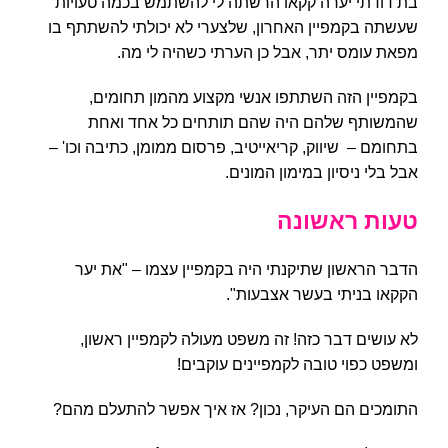
בת דודתי יערה קקאו הרשתה לי להשתמש בכמה טעויות
שעשתה בקמפיין האחרון, שלצערי לא יכולתי להשתתף בו
מפאת עומס יתר, אבל כן הערתי כשהיה לי מה.
בקמפיין הזה השתתפו אנשי מקצוע מהמון תחומים,
שהמשותף שלהם היה שהם תותחים כל אחד ואחת
בתחומם – שיווק, קריאייטיב, פרסום ממומן, כתיבה וכו' –
אבל בלי ניסיון במימון המונים.
טעות ראשונה
הדבר הראשון שתיקנתי היה בקמפיין עצמו – "את יער
הקקאו בניתי בעשר אצבעות".
לא עושים דבר כזה! זה משפט מעולה לקמפיין ראשון,
ומשפט כפוי טובה לקמפיינים עוקבים!
התומכים הם העיקר, נכון? אז איך אפשר להתעלם מהם?