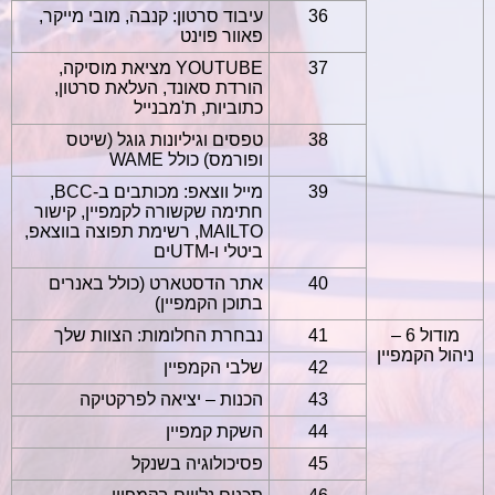
36
עיבוד סרטון: קנבה, מובי מייקר,
פאוור פוינט
37
YOUTUBE
מציאת מוסיקה,
הורדת סאונד, העלאת סרטון,
כתוביות, ת'מבנייל
38
טפסים וגיליונות גוגל (שיטס
ופורמס) כולל
WAME
39
מייל ווצאפ: מכותבים ב-
BCC
,
חתימה שקשורה לקמפיין, קישור
MAILTO
,
רשימת תפוצה בווצאפ,
ביטלי ו-
UTM
ים
40
אתר הדסטארט (כולל באנרים
בתוכן הקמפיין)
מודול 6 –
41
נבחרת החלומות: הצוות שלך
ניהול הקמפיין
42
שלבי הקמפיין
43
הכנות – יציאה לפרקטיקה
44
השקת קמפיין
45
פסיכולוגיה בשנקל