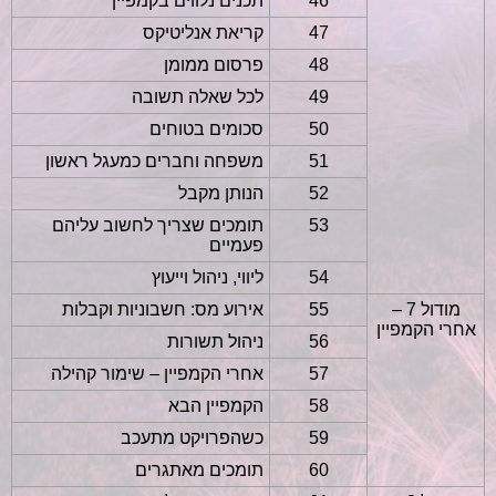
46
תכנים נלווים בקמפיין
47
קריאת אנליטיקס
48
פרסום ממומן
49
לכל שאלה תשובה
50
סכומים בטוחים
51
משפחה וחברים כמעגל ראשון
52
הנותן מקבל
53
תומכים שצריך לחשוב עליהם
פעמיים
54
ליווי, ניהול וייעוץ
מודול 7 –
55
אירוע מס: חשבוניות וקבלות
אחרי הקמפיין
56
ניהול תשורות
57
אחרי הקמפיין – שימור קהילה
58
הקמפיין הבא
59
כשהפרויקט מתעכב
60
תומכים מאתגרים