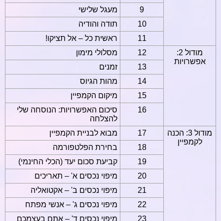
9
מעגל שלישי
10
תודה והודיה
11
ראשית כל – אל תציקו!
מודול 2:
12
מסלולי מימון
אפשרויות
13
זמנים
14
מהות הגיוס
15
מיקום הקמפיין
16
סיכום האפשרויות: הנוסחה שלי
להצלחה
מודול 3: הכנה
17
מבוא לבניית הקמפיין
לקמפיין
18
בחירת הפלטפורמה
19
קביעת סכום יעד (הכלי החינמי)
20
מיפוי נכסים א' – תאריכים
21
מיפוי נכסים ב' – אקטואליה
22
מיפוי נכסים ג' – אנשי מפתח
23
מיפוי נכסים ד' – אתם בעצמכם