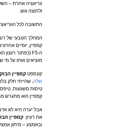
ולחוצה אש.
התשובה לכל הווריאציו
המהלך הטבעי של רוב 
קמפיין, יומיים אחרו
ה-F5 (כפתור רענו
מוציאים אותו על מי ש
קונספט
קמפיין הבזק
שלה
, שהייתי חלק בלת
טיסות משגעות, טיפסנו
קמפיין הוא מתגרש מ
אבל יערה היא לא אדם
את רעיון
קמפיין הבז
ובאמצע – מיתון אמצע