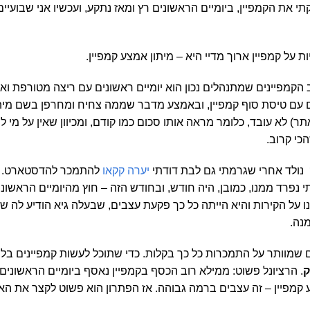
ת על קמפיין ארוך מדיי היא – מיתון אמצע קמפיין.
הקמפיינים שמתנהלים נכון הוא יומיים ראשונים עם ריצה מטורפת ואו
נים עם טיסת סוף קמפיין, ובאמצע מדבר שממה צחיח ומחרפן בשם מית
ן האתר) לא עובד, כלומר מראה אותו סכום כמו קודם, ומכיוון שאין על מי 
הכי קרוב.
נולד אחרי שגרמתי גם לבת דודתי
יערה קקאו
להתמכר להדסטארט.
י נפרד ממנו, כמובן, היה חודש, ובחודש הזה – חוץ מהיומיים הראשונים
 על הקירות והיא הייתה כל כך פקעת עצבים, שבעלה גיא הודיע לה ש
מנה.
 שמוותר על התמכרות כל כך בקלות. כדי שתוכל לעשות קמפיינים בל
ק
. הרציונל פשוט: ממילא רוב הכסף בקמפיין נאסף ביומיים הראשונים 
 קמפיין – זה עצבים ברמה גבוהה. אז הפתרון הוא פשוט לקצר את ה