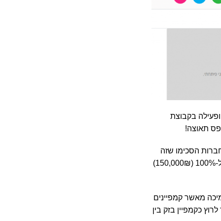
 ופעילה בקבוצת
ופס תאוצה!
סברתי שהקמפיין יהיה 10 ימים ולמה, והחברות הסכימו שזה
יותר מדיי זמן! החלטנו על 5 ימים, הערכנו לשבוע בגלל היח"צ של עיתוני סוף השבוע, והגענו ל-100% (150,000₪)
יכה מאשר קמפיינים
רוץ כקמפיין בזק בין