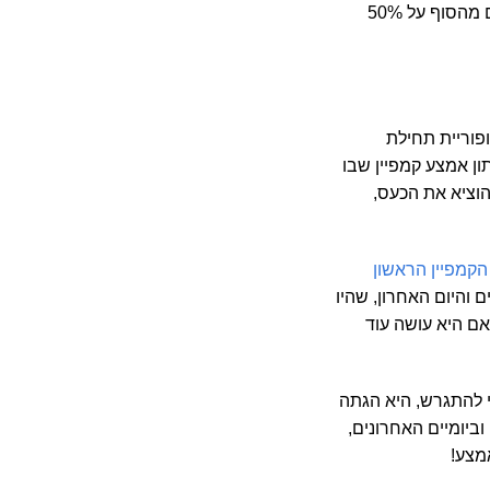
ווריאציה אחרת – השקתי את הקמפיין, ביומיים הראשונים רץ ומאז נתקע, ועכשיו אני שבועיים מהסוף על 50%
פוריית תחילת
ון אמצע קמפיין שבו
להוציא את הכעס,
הקמפיין הראשון
 והיום האחרון, שהיו
אם היא עושה עוד
י להתגרש, היא הגתה
וביומיים האחרונים,
אמצע!