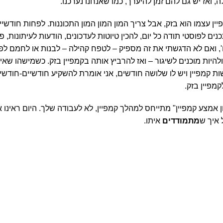
 ואז יש גם להם זמן להיערך, כמו שאנחנו נערכנו.
יין עצמו הוא בזק, אבל צריך המון המון המון התכוננות. לפחות חודשיי
כנים לפוסטי תודה כל יום, להכין טיוטות לעדכונים, הודעות לעיתונות,
כו', ואם לא הדגשתי את זה מספיק – לטפח קהילה – לבנות או לחמם לפ
להיות מוכנים לשיגור – ואז להרביץ אותה בקמפיין בזק. כשמישהו שאין
ת קמפיין ויש לו שלושה חודשים, אני אומרת להשקיע חודשיים-חודשיי
קמפיין בזק.
ן אמצע קמפיין" מתייחס למהלך קמפיין, לא לעבודה שלך. היום ראינו 
 איך ש
מתמודדים
איתו.