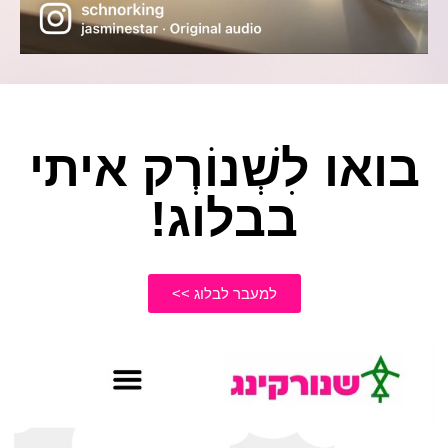
בואו לִשְׁנוֹרְק איתי
בבלוג!
למעבר לבלוג >>