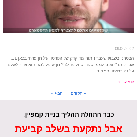
למה חן צריך לשלם על החלום שלך במימון המונים?
09/06/2022
הבטחנו בשבוע שעבר ניתוח מדוקדק של הסרטון של חן פרחי בכאן 11,
שכותרתו "רוצים לממן ספר, טיול או ילד? חן שואל למה הוא צריך לשלם
על זה במימון המונים".
קרא עוד »
« הקודם
הבא »
כבר התחלת תהליך בניית קמפיין,
אבל נתקעת בשלב קביעת