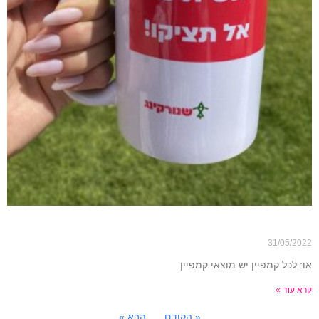
ראשית כול – אל תציקו
31/05/2022
או: לכל קמפיין יש מוצאי קמפיין.
קרא עוד »
« הקודם
הבא »