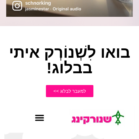
בואו לִשְׁנוֹרְק איתי
בבלוג!
למעבר לבלוג >>